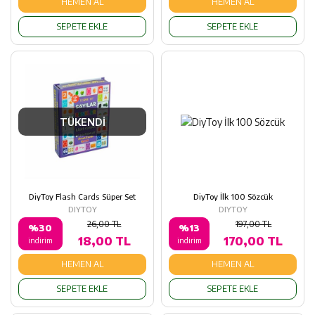
HEMEN AL
HEMEN AL
SEPETE EKLE
SEPETE EKLE
TÜKENDİ
DiyToy Flash Cards Süper Set
DiyToy İlk 100 Sözcük
DIYTOY
DIYTOY
26,00 TL
197,00 TL
%30
%13
18,00 TL
170,00 TL
indirim
indirim
HEMEN AL
HEMEN AL
SEPETE EKLE
SEPETE EKLE