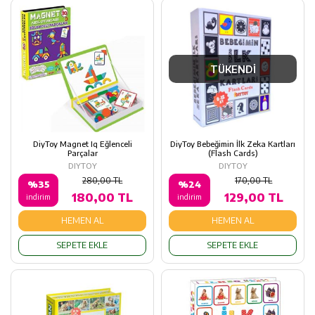
TÜKENDİ
DiyToy Magnet Iq Eğlenceli
DiyToy Bebeğimin İlk Zeka Kartları
Parçalar
(Flash Cards)
DIYTOY
DIYTOY
280,00 TL
170,00 TL
%35
%24
180,00 TL
129,00 TL
indirim
indirim
HEMEN AL
HEMEN AL
SEPETE EKLE
SEPETE EKLE