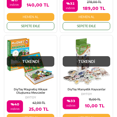
%17
278,00 TL
%32
140,00 TL
indirim
189,00 TL
indirim
HEMEN AL
HEMEN AL
SEPETE EKLE
SEPETE EKLE
TÜKENDİ
TÜKENDİ
DiyToy Magnetiq Hikaye
DiyToy Manyetik Hayvanlar
Oluşturma Mevsimler
DIYTOY
DIYTOY
15,00 TL
%33
42,00 TL
%40
10,00 TL
indirim
25,00 TL
indirim