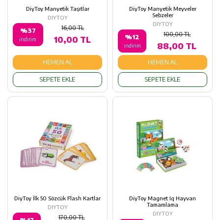
DiyToy Manyetik Taşıtlar
DiyToy Manyetik Meyveler
Sebzeler
DIYTOY
DIYTOY
16,00 TL
%37
100,00 TL
%12
10,00 TL
indirim
88,00 TL
indirim
HEMEN AL
HEMEN AL
SEPETE EKLE
SEPETE EKLE
DiyToy İlk 50 Sözcük Flash Kartlar
DiyToy Magnet Iq Hayvan
Tamamlama
DIYTOY
DIYTOY
170,00 TL