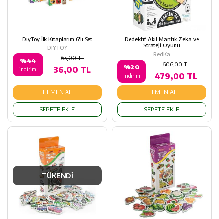
DiyToy İlk Kitaplarım 6'lı Set
Dedektif Akıl Mantık Zeka ve
Strateji Oyunu
DIYTOY
RedKa
65,00 TL
%44
606,00 TL
%20
36,00 TL
indirim
479,00 TL
indirim
HEMEN AL
HEMEN AL
SEPETE EKLE
SEPETE EKLE
TÜKENDİ