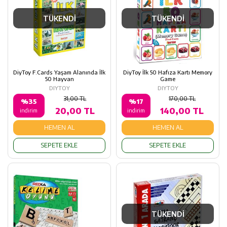
TÜKENDİ
TÜKENDİ
DiyToy F.Cards Yaşam Alanında İlk
DiyToy İlk 50 Hafıza Kartı Memory
50 Hayvan
Game
DIYTOY
DIYTOY
31,00 TL
170,00 TL
%35
%17
20,00 TL
140,00 TL
indirim
indirim
HEMEN AL
HEMEN AL
SEPETE EKLE
SEPETE EKLE
TÜKENDİ