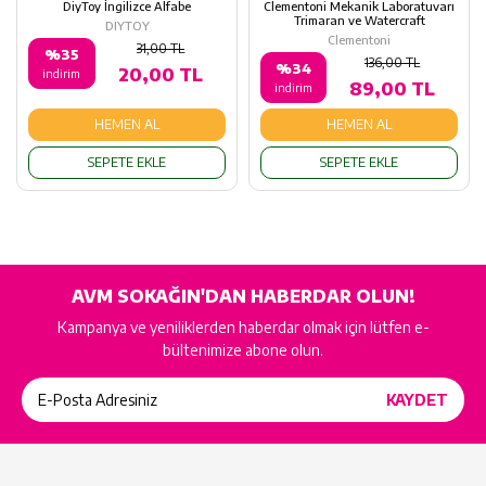
DiyToy İngilizce Alfabe
Clementoni Mekanik Laboratuvarı
Trimaran ve Watercraft
DIYTOY
Clementoni
31,00 TL
%35
136,00 TL
%34
20,00 TL
indirim
89,00 TL
indirim
HEMEN AL
HEMEN AL
SEPETE EKLE
SEPETE EKLE
AVM SOKAĞIN'DAN HABERDAR OLUN!
Kampanya ve yeniliklerden haberdar olmak için lütfen e-
bültenimize abone olun.