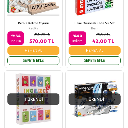
Redka Kelime Oyunu
Bemi Oyuncak Teda 5'li Set
RedKa
Bemi
865,00 TL
70,00 TL
%34
%40
570,00 TL
42,00 TL
indirim
indirim
HEMEN AL
HEMEN AL
SEPETE EKLE
SEPETE EKLE
TÜKENDİ
TÜKENDİ