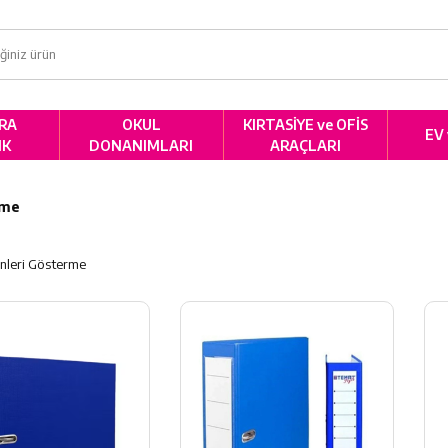
RA
OKUL
KIRTASİYE ve OFİS
EV
IK
DONANIMLARI
ARAÇLARI
eme
nleri Gösterme