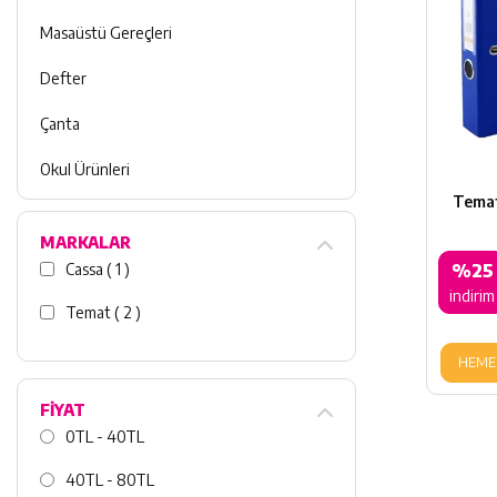
Masaüstü Gereçleri
Defter
Çanta
Okul Ürünleri
Temat
MARKALAR
Cassa ( 1 )
%25
indirim
Temat ( 2 )
HEME
FİYAT
0TL - 40TL
40TL - 80TL