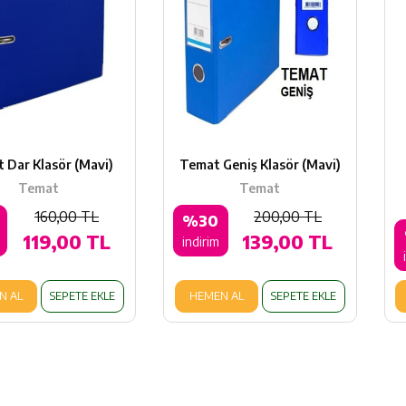
 Dar Klasör (Mavi)
Temat Geniş Klasör (Mavi)
Temat
Temat
160,00 TL
200,00 TL
%30
119,00 TL
139,00 TL
indirim
N AL
SEPETE EKLE
HEMEN AL
SEPETE EKLE