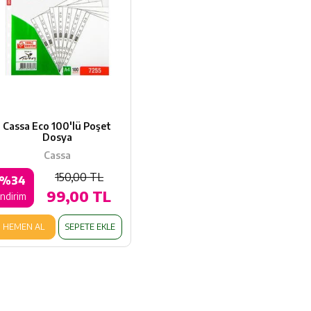
Cassa Eco 100'lü Poşet
Dosya
Cassa
150,00 TL
%34
99,00 TL
indirim
HEMEN AL
SEPETE EKLE