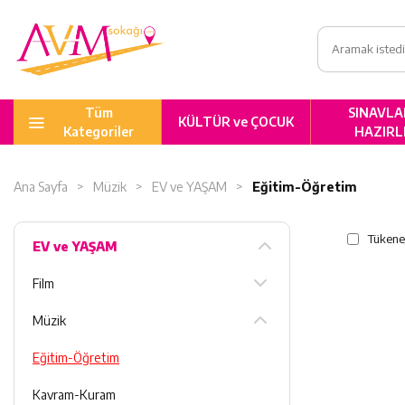
Tüm
SINAVLA
KÜLTÜR ve ÇOCUK
Kategoriler
HAZIRL
Ana Sayfa
Müzik
EV ve YAŞAM
Eğitim-Öğretim
Tükene
EV ve YAŞAM
Film
Müzik
Eğitim-Öğretim
Kavram-Kuram