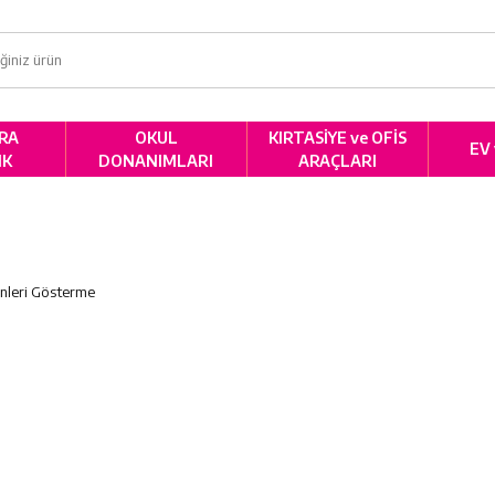
RA
OKUL
KIRTASİYE ve OFİS
EV
IK
DONANIMLARI
ARAÇLARI
nleri Gösterme