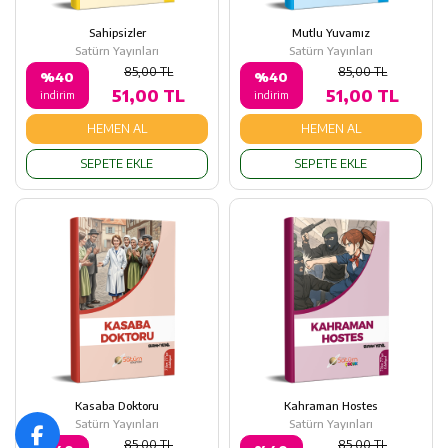
Sahipsizler
Mutlu Yuvamız
Satürn Yayınları
Satürn Yayınları
85,00 TL
85,00 TL
%40
%40
51,00 TL
51,00 TL
indirim
indirim
HEMEN AL
HEMEN AL
SEPETE EKLE
SEPETE EKLE
Kasaba Doktoru
Kahraman Hostes
Satürn Yayınları
Satürn Yayınları
85,00 TL
85,00 TL