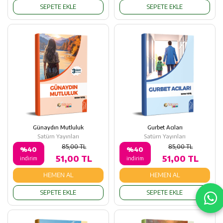
SEPETE EKLE
SEPETE EKLE
Günaydın Mutluluk
Gurbet Acıları
Satürn Yayınları
Satürn Yayınları
85,00 TL
85,00 TL
%40
%40
51,00 TL
51,00 TL
indirim
indirim
HEMEN AL
HEMEN AL
SEPETE EKLE
SEPETE EKLE