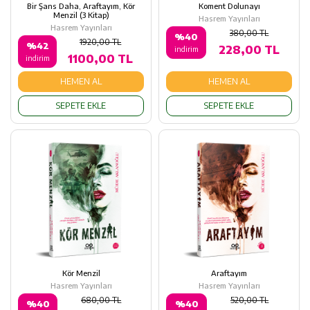
Bir Şans Daha, Araftayım, Kör
Koment Dolunayı
Menzil (3 Kitap)
Hasrem Yayınları
Hasrem Yayınları
380,00 TL
%40
1920,00 TL
%42
228,00 TL
indirim
1100,00 TL
indirim
HEMEN AL
HEMEN AL
SEPETE EKLE
SEPETE EKLE
Kör Menzil
Araftayım
Hasrem Yayınları
Hasrem Yayınları
680,00 TL
520,00 TL
%40
%40