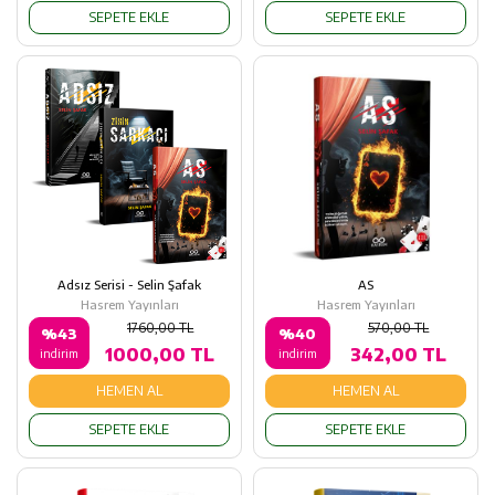
SEPETE EKLE
SEPETE EKLE
Adsız Serisi - Selin Şafak
AS
Hasrem Yayınları
Hasrem Yayınları
1760,00 TL
570,00 TL
%43
%40
1000,00 TL
342,00 TL
indirim
indirim
HEMEN AL
HEMEN AL
SEPETE EKLE
SEPETE EKLE