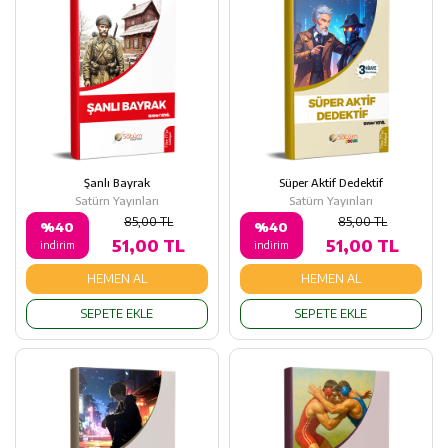
Şanlı Bayrak
Süper Aktif Dedektif
Satürn Yayınları
Satürn Yayınları
85,00 TL
85,00 TL
%40
%40
51,00 TL
51,00 TL
indirim
indirim
HEMEN AL
HEMEN AL
SEPETE EKLE
SEPETE EKLE