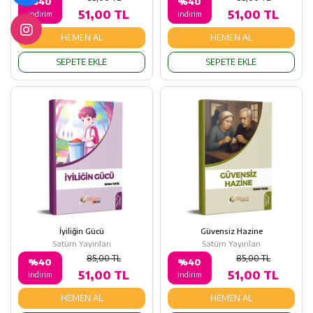
%40
%40
51,00 TL
51,00 TL
indirim
indirim
HEMEN AL
HEMEN AL
SEPETE EKLE
SEPETE EKLE
İyiliğin Gücü
Güvensiz Hazine
Satürn Yayınları
Satürn Yayınları
85,00 TL
85,00 TL
%40
%40
51,00 TL
51,00 TL
indirim
indirim
HEMEN AL
HEMEN AL