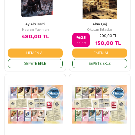
Ay Altı Harbi
Altın Çağ
Hasrem Yayınları
Okutan Kitaplar
480,00 TL
200,00 TL
%25
150,00 TL
indirim
HEMEN AL
HEMEN AL
SEPETE EKLE
SEPETE EKLE