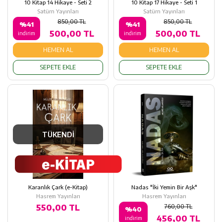
10 Kitap 14 Hikaye - Seti 2
10 Kitap 17 Hikaye - Seti 1
Satürn Yayınları
Satürn Yayınları
850,00 TL
850,00 TL
%41
%41
500,00 TL
500,00 TL
indirim
indirim
HEMEN AL
HEMEN AL
SEPETE EKLE
SEPETE EKLE
TÜKENDİ
Karanlık Çark (e-Kitap)
Nadas "İki Yemin Bir Aşk"
Hasrem Yayınları
Hasrem Yayınları
550,00 TL
760,00 TL
%40
456,00 TL
indirim