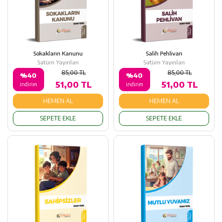
Sokakların Kanunu
Salih Pehlivan
Satürn Yayınları
Satürn Yayınları
85,00 TL
85,00 TL
%40
%40
51,00 TL
51,00 TL
indirim
indirim
HEMEN AL
HEMEN AL
SEPETE EKLE
SEPETE EKLE