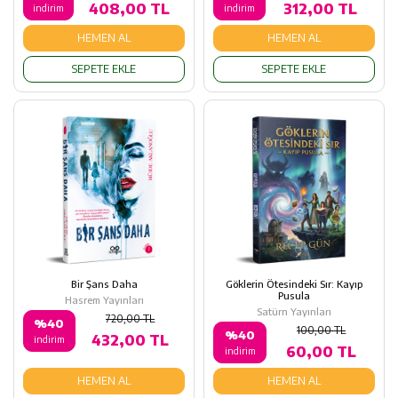
408,00 TL
312,00 TL
indirim
indirim
HEMEN AL
HEMEN AL
SEPETE EKLE
SEPETE EKLE
Bir Şans Daha
Göklerin Ötesindeki Sır: Kayıp
Pusula
Hasrem Yayınları
Satürn Yayınları
720,00 TL
%40
100,00 TL
%40
432,00 TL
indirim
60,00 TL
indirim
HEMEN AL
HEMEN AL