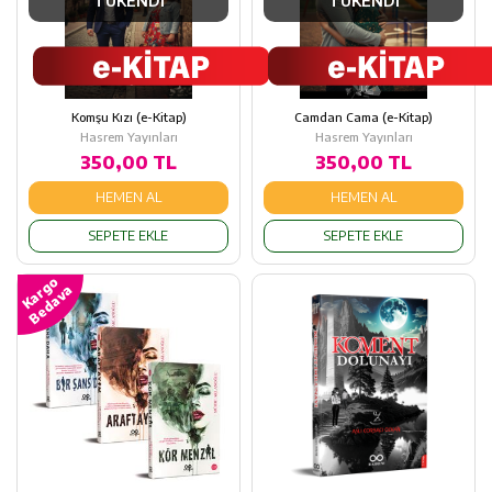
TÜKENDİ
TÜKENDİ
Komşu Kızı (e-Kitap)
Camdan Cama (e-Kitap)
Hasrem Yayınları
Hasrem Yayınları
350,00 TL
350,00 TL
HEMEN AL
HEMEN AL
SEPETE EKLE
SEPETE EKLE
Kargo
Bedava