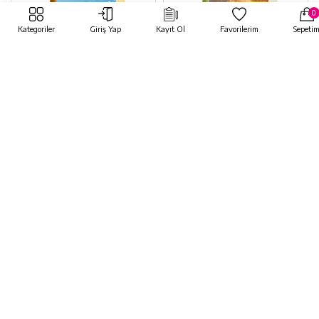
0
Kategoriler
Giriş Yap
Kayıt Ol
Favorilerim
Sepeti
Eskicinin Oğulları
Emanet
Satürn Yayınları
Satürn Yayınları
85,00 TL
85,00 TL
%40
%40
51,00 TL
51,00 TL
indirim
indirim
HEMEN AL
HEMEN AL
SEPETE EKLE
SEPETE EKLE