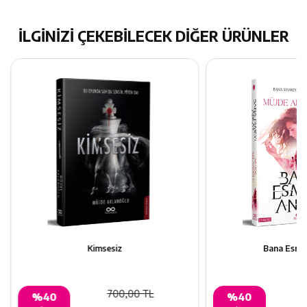
İLGİNİZİ ÇEKEBİLECEK DİĞER ÜRÜNLER
Kimsesiz
Bana Esmey
700,00 TL
%40
%40